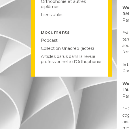
Orthophonie et autres
diplômes
We
Ré
Liens utiles
Par
Documents
Est
tem
Podcast
sou
Collection Unadreo (actes)
tra
Articles parus dans la revue
professionnelle d’Orthophonie
In
Par
Web
L’A
Par
Le 
cog
neu
me