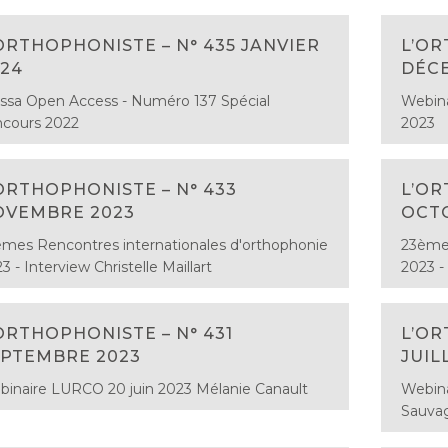
ORTHOPHONISTE – N° 435 JANVIER
L’OR
24
DÉC
ssa Open Access - Numéro 137 Spécial
Webina
ncours 2022
2023
ORTHOPHONISTE – N° 433
L’OR
OVEMBRE 2023
OCT
mes Rencontres internationales d'orthophonie
23èmes
3 - Interview Christelle Maillart
2023 -
ORTHOPHONISTE – N° 431
L’OR
PTEMBRE 2023
JUIL
inaire LURCO 20 juin 2023 Mélanie Canault
Webina
Sauva