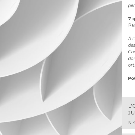
per
7 q
Par
À l
des
Cha
don
ort
Pou
L’
JU
N 4