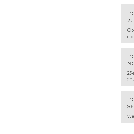
L’
20
Glo
co
L’
N
23è
202
L’
SE
Web