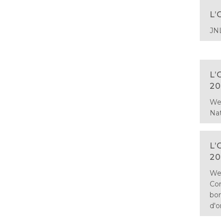
L’
JN
L’
20
Web
Nat
L’
20
We
Cor
bon
d'o