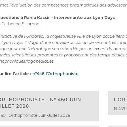
met l’évaluation des compétences pragmatiques des adolescen
uestions à Rania Kassir – Intervenante aux Lyon Days
 Catherine Salomon
’initiative de l’Unadréo, la majestueuse ville de Lyon accueillera
 Lyon Days. Il s’agit d’une nouvelle occasion de rencontres int
que jour une thématique sera abordée par un expert du domaine
nées scientifiques probantes et proposeront des temps dédiés à
hophoniques/logopédiques.
r lire l’article :
n°448 l’Orthophoniste
ORTHOPHONISTE – N° 460 JUIN-
L’OR
ILLET 2026
N 459 
60 l'Orthophoniste Juin-Juillet 2026