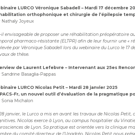
binaire LURCO Véronique Sabadell – Mardi 17 décembre 2
habilitation orthophonique et chirurgie de l’épilepsie te
 Nathaly Joyeux
-il envisageable de proposer une réhabilitation préopératoire aux
poral pharmaco-résistante (ELTPR) afin de leur fournir une « ré
levée par Véronique Sabadell lors du webinaire du Lurco le 17 d
vaux de thèse.
terview de Laurent Lefebvre – Intervenant aux 25es Rencon
 Sandrine Basaglia-Pappas
inaire LURCO Nicolas Petit – Mardi 28 janvier 2025
PACS-Fr, un nouvel outil d’évaluation de la pragmatique po
 Sonia Michalon
28 janvier, le Lurco a mis en avant les travaux de Nicolas Petit,
nitives. Nicolas exerce à Lyon, au campus hospitalier du
Vinati
rosciences de Lyon. Sa pratique est orientée
vers la clinique m
mbre du comité
directeur de l’Unadréo. Nicolas Petit nous prés