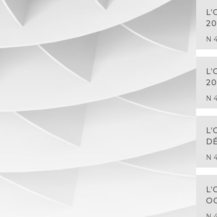
L’
20
N 4
L’
20
N 4
L’
D
N 4
L’
O
N 4