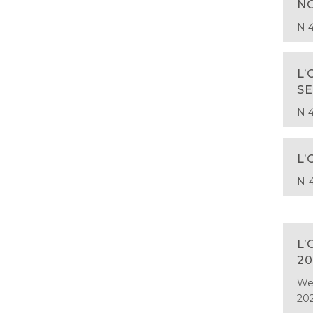
N
N 4
L’
S
N 4
L’
N-4
L’
20
Web
20