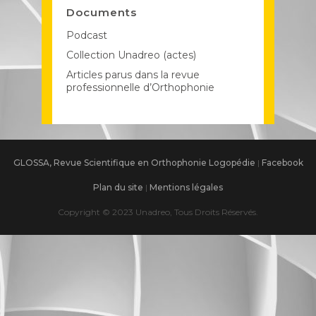
Documents
Podcast
Collection Unadreo (actes)
Articles parus dans la revue
professionnelle d’Orthophonie
GLOSSA, Revue Scientifique en Orthophonie Logopédie
|
Facebook
Plan du site
|
Mentions légales
Copyright © 2023 Unadreo, Tous Droits Réservés.