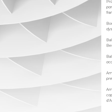
Pro
par
fra
Bor
dys
Bal
Bes
Bal
ac
Amb
pre
Amb
cap
d’A