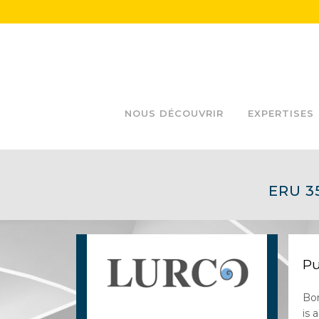
NOUS DÉCOUVRIR
EXPERTISES
ERU 3
Pu
Bor
is 