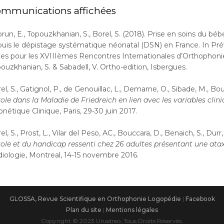
mmunications affichées
run, E., Topouzkhanian, S., Borel, S. (2018). Prise en soins du b
uis le dépistage systématique néonatal (DSN) en France. In Pré
es pour les XVIIIèmes Rencontres Internationales d’Orthophonie 
ouzkhanian, S. & Sabadell, V. Ortho-edition, Isbergues.
el, S., Gatignol, P., de Genouillac, L., Demarne, O., Sibade, M., Bou
ole dans la Maladie de Friedreich en lien avec les variables clin
nétique Clinique, Paris, 29-30 juin 2017.
el, S., Prost, L., Vilar del Peso, AC., Bouccara, D., Benaich, S., Durr,
ole et du handicap ressenti chez 26 adultes présentant une ataxi
iologie, Montreal, 14-15 novembre 2016.
GLOSSA, Revue Scientifique en Orthophonie Logopédie
|
Facebook
Plan du site
|
Mentions légales
Copyright © 2023 Unadreo, Tous Droits Réservés.