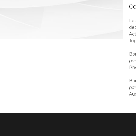
Co
Leb
dep
Act
Top
Bor
par
Pho
Bor
par
Aud