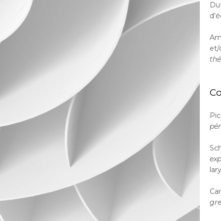
Dut
d’é
Amb
et/
thé
Co
Pic
pér
Sch
exp
lar
Car
gre