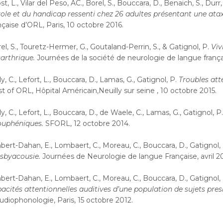
st, L., Vilar del Peso, AC., Borel, S., Bouccara, D., Benaich, S., Durr,
ole et du handicap ressenti chez 26 adultes présentant une ataxi
nçaise d’ORL, Paris, 10 octobre 2016.
el, S., Touretz-Hermer, G., Goutaland-Perrin, S., & Gatignol, P.
Viv
arthrique.
Journées de la société de neurologie de langue français
ly, C., Lefort, L., Bouccara, D., Lamas, G., Gatignol, P.
Troubles att
t of ORL, Hôpital Américain,Neuilly sur seine , 10 octobre 2015.
ly, C., Lefort, L., Bouccara, D., de Waele, C., Lamas, G., Gatignol, P
ouphéniques.
SFORL, 12 octobre 2014.
ert-Dahan, E., Lombaert, C., Moreau, C., Bouccara, D., Gatignol,
sbyacousie.
Journées de Neurologie de langue Française, avril 20
ert-Dahan, E., Lombaert, C., Moreau, C., Bouccara, D., Gatignol,
acités attentionnelles auditives d’une population de sujets pre
udiophonologie, Paris, 15 octobre 2012.