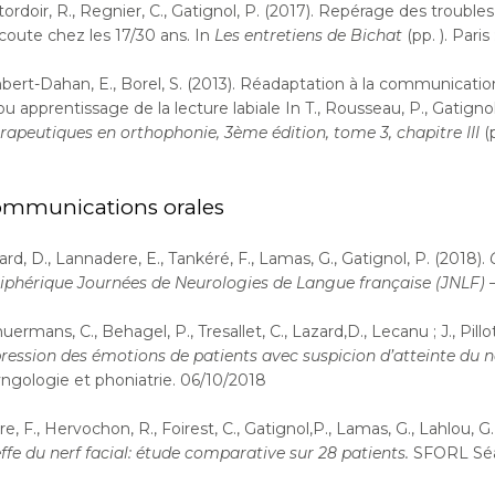
ordoir, R., Regnier, C., Gatignol, P. (2017). Repérage des troubles
coute chez les 17/30 ans. In
Les entretiens de Bichat
(pp. ). Pari
ert-Dahan, E., Borel, S. (2013). Réadaptation à la communication
ou apprentissage de la lecture labiale In T., Rousseau, P., Gatigno
rapeutiques en orthophonie, 3ème édition, tome 3, chapitre III
(p
mmunications orales
ard, D., Lannadere, E., Tankéré, F., Lamas, G., Gatignol, P. (2018).
iphérique Journées de Neurologies de Langue française (JNLF)
–
uermans, C., Behagel, P., Tresallet, C., Lazard,D., Lecanu ; J., Pillo
ression des émotions de patients avec suspicion d’atteinte du n
yngologie et phoniatrie. 06/10/2018
re, F., Hervochon, R., Foirest, C., Gatignol,P., Lamas, G., Lahlou, G
ffe du nerf facial: étude comparative sur 28 patients.
SFORL Séan