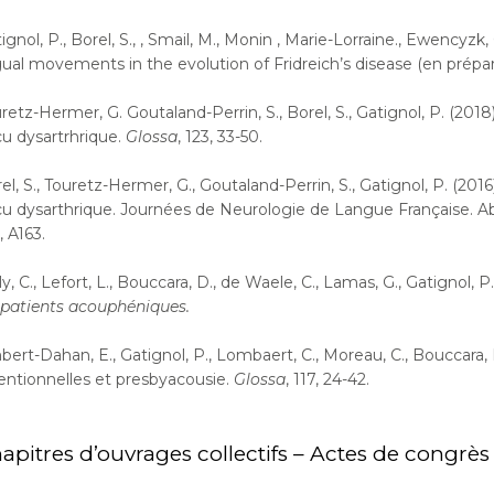
ignol, P., Borel, S., , Smail, M., Monin , Marie-Lorraine., Ewencyzk, C
gual movements in the evolution of Fridreich’s disease (en prépar
retz-Hermer, G. Goutaland-Perrin, S., Borel, S., Gatignol, P. (2018)
u dysartrhrique.
Glossa
, 123, 33-50.
el, S., Touretz-Hermer, G., Goutaland-Perrin, S., Gatignol, P. (2016
u dysarthrique. Journées de Neurologie de Langue Française. Ab
, A163.
ly, C., Lefort, L., Bouccara, D., de Waele, C., Lamas, G., Gatignol, 
 patients acouphéniques.
ert-Dahan, E., Gatignol, P., Lombaert, C., Moreau, C., Bouccara, D
entionnelles et presbyacousie.
Glossa
, 117, 24-42.
apitres d’ouvrages collectifs – Actes de congrès