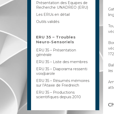
Présentation des Equipes de
Recherche UNADREO (ERU)
Gat
Les ERUs en détail
lin
Outils validés
Tou
véc
ERU 35 – Troubles
Neuro-Sensoriels
Bor
véc
ERU 35 – Présentation
172
générale
ERU 35 – Liste des membres
Bal
ERU 35 – Diaporama ressenti
les
voix/parole
ERU 35 – Résumés mémoires
Amb
sur l’Ataxie de Friedreich
att
ERU 35 – Productions
scientifiques depuis 2010
Ch