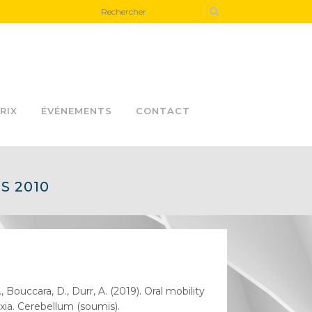
RIX
ÉVÉNEMENTS
CONTACT
S 2010
, Bouccara, D., Durr, A. (2019). Oral mobility
axia. Cerebellum (soumis).