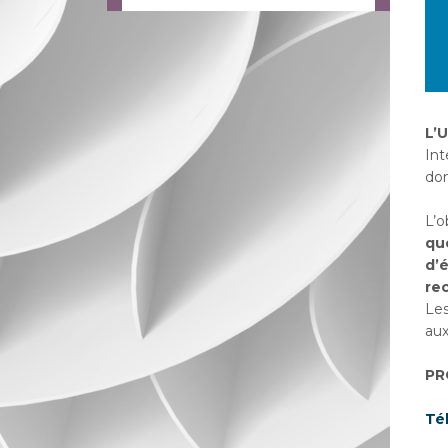
L’
Int
don
L’o
qu
d’é
re
Les
aux
PR
Té