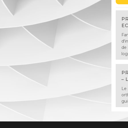
PR
EC
Fan
d'i
de 
log
PR
– 
Le 
ort
gui