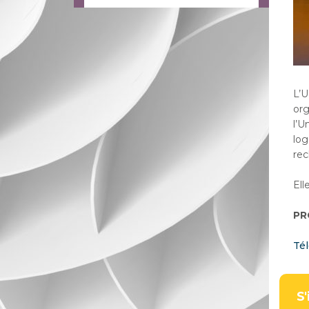
L’U
org
l’U
log
rec
Ell
PR
Tél
S'