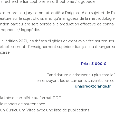
la recherche francophone en orthophonie / logopédie.
 membres du jury seront attentifs à l’originalité du sujet et de l’a
térature sur le sujet choisi, ainsi qu’à la rigueur de la méthodologi
tion particulière sera portée à la production effective de conna
rthophonie / logopédie.
r l’édition 2021, les thèses éligibles devront avoir été soutenu
établissement d’enseignement supérieur français ou étranger, s
nçaise.
Prix : 3 000 €
Candidature à adresser au plus tard le 
en envoyant les documents suivants par cour
unadreo@orange.fr
:
la thèse complète au format PDF
le rapport de soutenance
un Curriculum Vitae avec une liste de publications