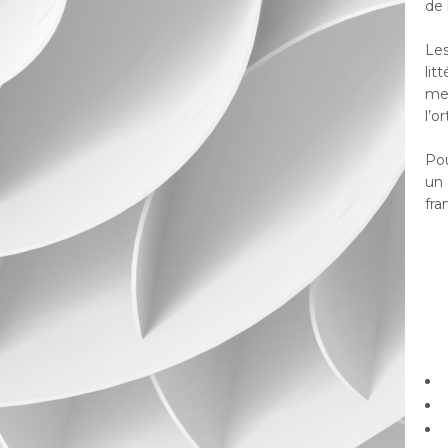
de 
Les
lit
men
l’o
Pou
un 
fra