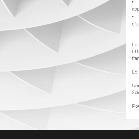
app
d’u
Le 
LUR
fra
Le 
Une
Sci
Pou