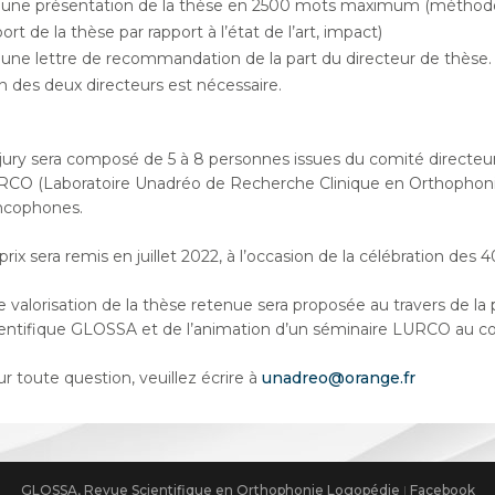
une présentation de la thèse en 2500 mots maximum (méthodologi
ort de la thèse par rapport à l’état de l’art, impact)
une lettre de recommandation de la part du directeur de thèse. E
n des deux directeurs est nécessaire.
jury sera composé de 5 à 8 personnes issues du comité directe
CO (Laboratoire Unadréo de Recherche Clinique en Orthophoni
ncophones.
prix sera remis en juillet 2022, à l’occasion de la célébration de
 valorisation de la thèse retenue sera proposée au travers de la 
entifique GLOSSA et de l’animation d’un séminaire LURCO au co
r toute question, veuillez écrire à
unadreo@orange.fr
GLOSSA, Revue Scientifique en Orthophonie Logopédie
|
Facebook