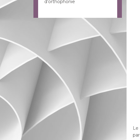
d’orthophonie
Le
par