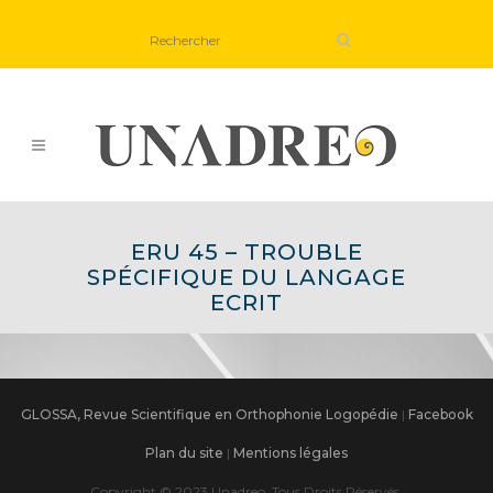
ERU 45 – TROUBLE
SPÉCIFIQUE DU LANGAGE
ECRIT
GLOSSA, Revue Scientifique en Orthophonie Logopédie
|
Facebook
Plan du site
|
Mentions légales
Copyright © 2023 Unadreo, Tous Droits Réservés.